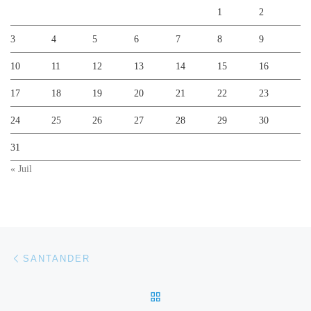
1
2
3
4
5
6
7
8
9
10
11
12
13
14
15
16
17
18
19
20
21
22
23
24
25
26
27
28
29
30
31
« Juil
Parcourir les articles
Article précédent
SANTANDER
RETOUR À LA LISTE DES