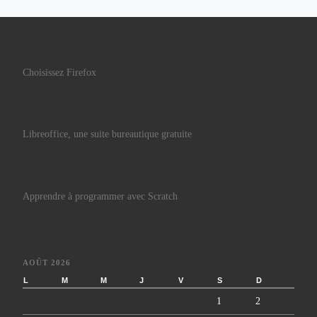
Choisissez Firefox
Libreoffice, une suite bureautique gratuite
Apprendre à programmer avec Scratch
AOÛT 2026
L
M
M
J
V
S
D
1
2