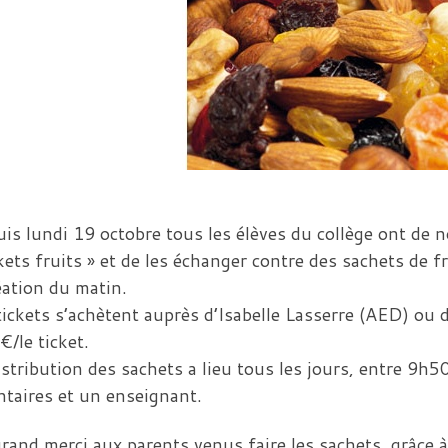
is lundi 19 octobre tous les élèves du collège ont de n
ckets fruits » et de les échanger contre des sachets de f
éation du matin.
tickets s’achètent auprès d’Isabelle Lasserre (AED) ou
€/le ticket.
istribution des sachets a lieu tous les jours, entre 9h5
ntaires et un enseignant.
rand merci aux parents venus faire les sachets, grâce