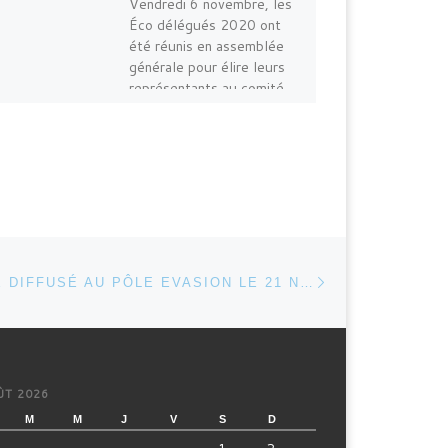
Vendredi 6 novembre, les
Éco délégués 2020 ont
été réunis en assemblée
générale pour élire leurs
représentants au comité
de pilotage E3D […]
Article suivant
 ARTICLES
LOUIS ? A ÉTÉ DIFFUSÉ AU PÔLE EVASION LE 21 NOVEMBRE
ÛT 2026
M
M
J
V
S
D