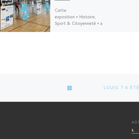
Cette
exposition « Histoire,
Sport & Citoyenneté » a
pour vocation de rendre
hommage aux championnes
et champions qui ont fait
les Jeux Olympiques de
1896 […]
RETOUR À LA LISTE DES
AO
L