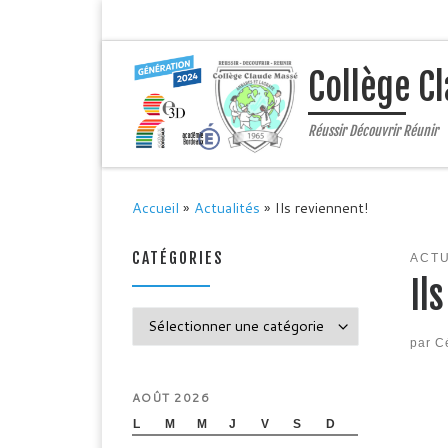
Passer au contenu
Collège C
Réussir Découvrir Réunir
Accueil
»
Actualités
»
Ils reviennent!
CATÉGORIES
ACTU
Il
Catégories
par
C
AOÛT 2026
L
M
M
J
V
S
D