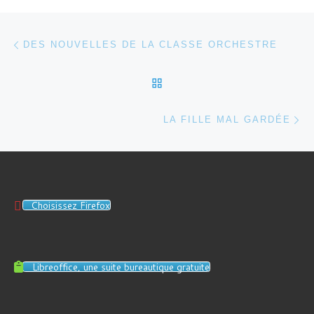
Parcourir les articles
Article précédent
DES NOUVELLES DE LA CLASSE ORCHESTRE
RETOUR À LA LISTE DES
Ar
LA FILLE MAL GARDÉE
Choisissez Firefox
Libreoffice, une suite bureautique gratuite